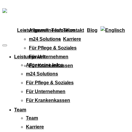
Leistungswelt
Allgemeine Infos
Team
Team
Kontakt
Blog
m24 Solutions
Karriere
Für Pflege & Soziales
Leistungswelt
Für Unternehmen
Allgemeine Infos
Für Krankenkassen
m24 Solutions
Für Pflege & Soziales
Für Unternehmen
Für Krankenkassen
Team
Team
Karriere