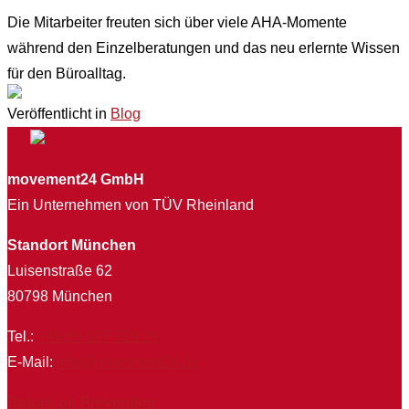
Die Mitarbeiter freuten sich über viele AHA-Momente
während den Einzelberatungen und das neu erlernte Wissen
für den Büroalltag.
Veröffentlicht in
Blog
movement24 GmbH
Ein Unternehmen von TÜV Rheinland
Standort München
Luisenstraße 62
80798 München
Tel.:
+49 89 927 799 29
E-Mail:
info@movement24.de
Return on Prevention