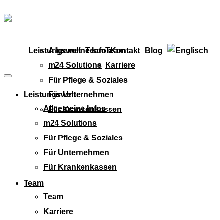
Leistungswelt
Allgemeine Infos
Team
Team
Kontakt
Blog
m24 Solutions
Karriere
Für Pflege & Soziales
Leistungswelt
Für Unternehmen
Allgemeine Infos
Für Krankenkassen
m24 Solutions
Für Pflege & Soziales
Für Unternehmen
Für Krankenkassen
Team
Team
Karriere