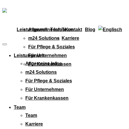
Leistungswelt
Allgemeine Infos
Team
Team
Kontakt
Blog
m24 Solutions
Karriere
Für Pflege & Soziales
Leistungswelt
Für Unternehmen
Allgemeine Infos
Für Krankenkassen
m24 Solutions
Für Pflege & Soziales
Für Unternehmen
Für Krankenkassen
Team
Team
Karriere