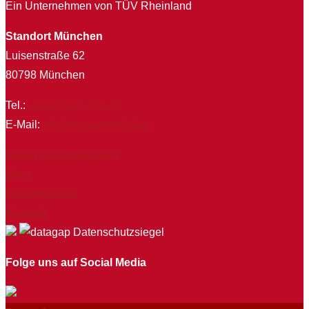
Ein Unternehmen von TÜV Rheinland
Standort München
Luisenstraße 62
80798 München
Tel.:
+49 89 927 799 29
E-Mail:
info@movement24.de
Return on Prevention
Blog
Fachbereiche
Kontakt
Folge uns auf Social Media