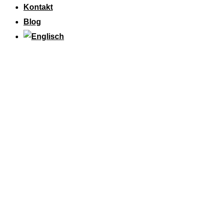
Kontakt
Blog
GESUNDER START INS
NEUE JAHR – SO GELINGT
NACHHALTIGES BGM VON
ANFANG AN