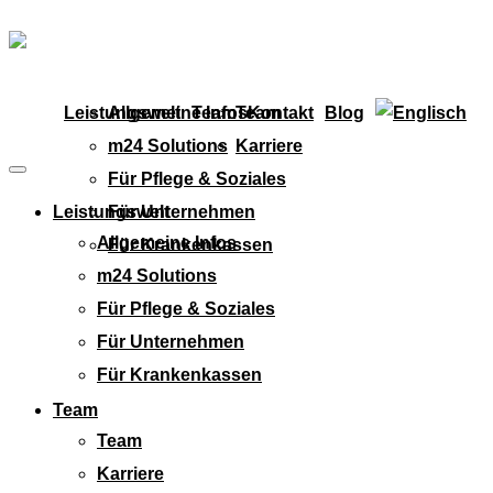
Leistungswelt
Allgemeine Infos
Team
Team
Kontakt
Blog
m24 Solutions
Karriere
Für Pflege & Soziales
Leistungswelt
Für Unternehmen
Allgemeine Infos
Für Krankenkassen
m24 Solutions
Für Pflege & Soziales
Für Unternehmen
Für Krankenkassen
Team
Team
Karriere