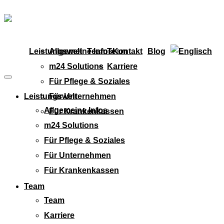
Leistungswelt
Allgemeine Infos
Team
Team
Kontakt
Blog
m24 Solutions
Karriere
Für Pflege & Soziales
Leistungswelt
Für Unternehmen
Allgemeine Infos
Für Krankenkassen
m24 Solutions
Für Pflege & Soziales
Für Unternehmen
Für Krankenkassen
Team
Team
Karriere