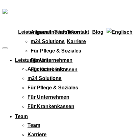
Leistungswelt
Allgemeine Infos
Team
Team
Kontakt
Blog
m24 Solutions
Karriere
Für Pflege & Soziales
Leistungswelt
Für Unternehmen
Allgemeine Infos
Für Krankenkassen
m24 Solutions
Für Pflege & Soziales
Für Unternehmen
Für Krankenkassen
Team
Team
Karriere